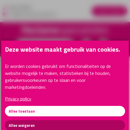
088-2630055
Advies nodig?
info@reclamespecialisten.nl
Deze website maakt gebruik van cookies.
Klantenservice
Er worden cookies gebruikt om functionaliteiten op de
website mogelijk te maken, statistieken bij te houden,
gebruikersvoorkeuren op te slaan en voor
marketingdoeleinden.
Privacy policy
Alles toestaan
Alles weigeren