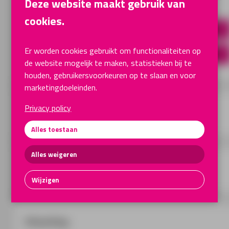
Deze website maakt gebruik van
Aantal
(Verplicht)
cookies.
Breedte
(Verplicht)
cm
Er worden cookies gebruikt om functionaliteiten op
Hoogte
(Verplicht)
cm
de website mogelijk te maken, statistieken bij te
houden, gebruikersvoorkeuren op te slaan en voor
marketingdoeleinden.
Privacy policy
Bedrukking
Alles toestaan
Alles weigeren
Materiaal
Wijzigen
Afwerking