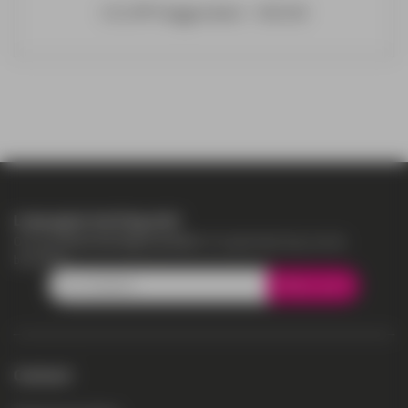
CiCLO® Vlaggendoek - NIEUW
Loop geen korting mis!
Ontvang
direct korting in je mail
om te gebruiken bij je eerste
bestelling.
Meld je aan
Contact