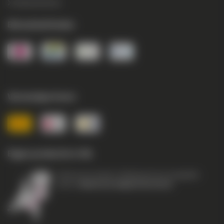
Betaalmethodes
Betaalmethodes
Verzendpartners
Eigen productie in NL
Vanuit onze locaties in Nederland zijn wij dagelijks
actief in
Nederland, België & Duitsland
.