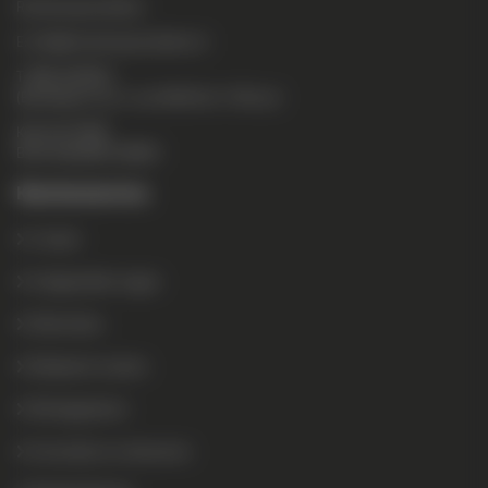
Reclamespecialisten
E:
info@reclamespecialisten.nl
T:
088-2630055
(Bereikbaar ma-vr: van 08:30 tot 17:00 uur)
KvK: 64770788
BTW: NL855831303B01
Klantenservice
Contact
Veelgestelde vragen
Referenties
Maatwerk reclame
Montagedienst
Verzenden en retouneren